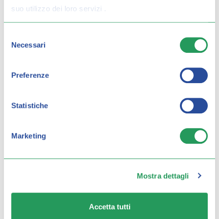
giorni e cerca di proseguire il dialogo su come è
suo utilizzo dei loro servizi .
andata la giornata e come hanno gestito le
preoccupazioni.
Selezione
Necessari
del
consenso
Preferenze
Statistiche
Marketing
Mostra dettagli
Accetta tutti