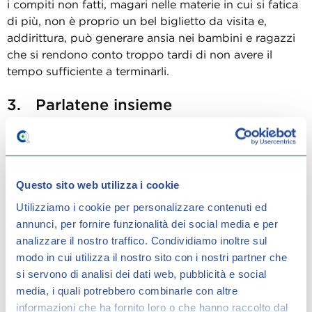
i compiti non fatti, magari nelle materie in cui si fatica
di più, non è proprio un bel biglietto da visita e,
addirittura, può generare ansia nei bambini e ragazzi
che si rendono conto troppo tardi di non avere il
tempo sufficiente a terminarli.
3. Parlatene insieme
Con i figli un po’ più grandicelli, diciamo tra la 4
elementare e le medie, si possono anche fare discorsi
Questo sito web utilizza i cookie
un po’ più maturi, cercando di entrare in empatia:
chiedere ai bambini di parlarci delle loro paure o
Utilizziamo i cookie per personalizzare contenuti ed
preoccupazioni riguardo al ritorno a scuola li aiuterà a
annunci, per fornire funzionalità dei social media e per
condividere il loro disagio e, sentendosi sostenuti, a
analizzare il nostro traffico.
Condividiamo inoltre sul
superarlo più facilmente.
modo in cui utilizza il nostro sito con i nostri partner che
si servono di analisi dei dati web, pubblicità e social
media, i quali potrebbero combinarle con altre
Fai attenzione all’umore con cui tornano a casa i primi
informazioni che ha fornito loro o che hanno raccolto dal