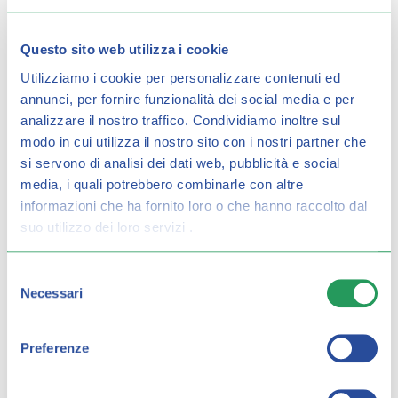
ECG- ELETTROCARDI
ESAME COLESTEROLO
Questo sito web utilizza i cookie
OGRAMMA
TOTALE
Utilizziamo i cookie per personalizzare contenuti ed
annunci, per fornire funzionalità dei social media e per
analizzare il nostro traffico.
Condividiamo inoltre sul
modo in cui utilizza il nostro sito con i nostri partner che
si servono di analisi dei dati web, pubblicità e social
media, i quali potrebbero combinarle con altre
informazioni che ha fornito loro o che hanno raccolto dal
suo utilizzo dei loro servizi .
Selezione
ESAME GLICEMIA
FIDELITY CARD
Necessari
del
consenso
Preferenze