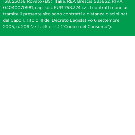
138, 25038 Rovato (BS), Italia, REA Brescia 583852, P.IVA
04040070981, cap. soc. EUR 758.374 i.v. . I contratti conclusi
tramite il presente sito sono contratti a distanza disciplinati
dal Capo I, Titolo III del Decreto Legislativo 6 settembre
2005, n. 206 (artt. 45 e ss.) ("Codice del Consumo").