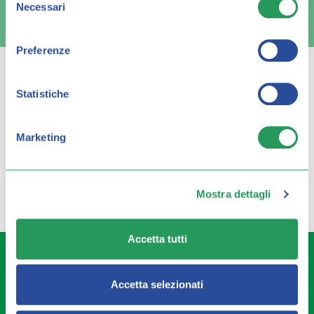
Necessari
del
FAQ e contatti
consenso
Preferenze
Statistiche
Q FARMA
Marketing
Servizio clienti
Mostra dettagli
Accetta tutti
Q FARMA S.p.A. con sede legale in via Achille Grandi 18,
25125 Brescia – Italia, REA Brescia 627990, P.IVA
04616560985, cap. soc. EUR 10.000,00 i.v., è la proprietaria
Accetta selezionati
del presente sito e la titolare del nome a dominio. I prodotti
acquistati sul presente sito sono offerti e venduti da CEF LA