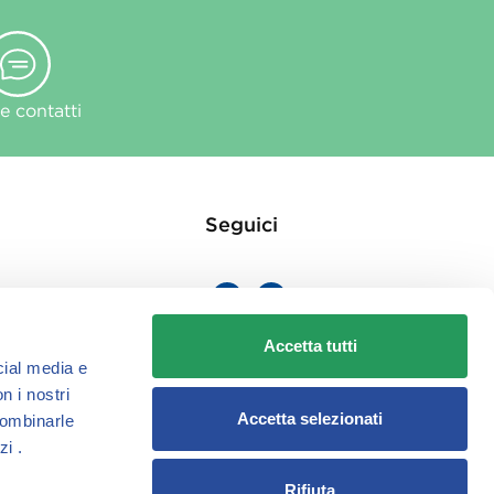
 contatti
Seguici
Accetta tutti
cial media e
ie
n i nostri
Accetta selezionati
combinarle
zi .
Rifiuta