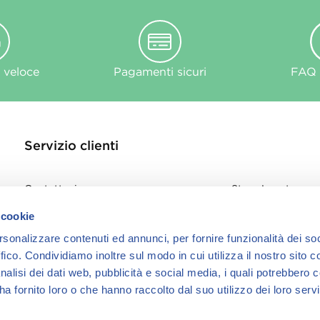
 veloce
Pagamenti sicuri
FAQ e
Servizio clienti
Contattaci
Store Locator
Privacy Policy
 cookie
Cookie
rsonalizzare contenuti ed annunci, per fornire funzionalità dei so
informativa Cook
ffico.
Condividiamo inoltre sul modo in cui utilizza il nostro sito co
nalisi dei dati web, pubblicità e social media, i quali potrebbero 
a fornito loro o che hanno raccolto dal suo utilizzo dei loro servi